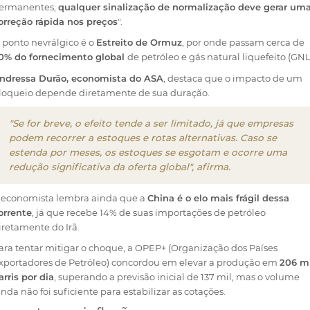
ermanentes,
qualquer sinalização de normalização deve gerar um
orreção rápida nos preços
".
 ponto nevrálgico é o
Estreito de Ormuz
, por onde passam cerca de
0% do fornecimento global
de petróleo e gás natural liquefeito (GNL
ndressa Durão, economista do ASA
, destaca que o impacto de um
loqueio depende diretamente de sua duração.
"Se for breve, o efeito tende a ser limitado, já que empresas
podem recorrer a estoques e rotas alternativas. Caso se
estenda por meses, os estoques se esgotam e ocorre uma
redução significativa da oferta global", afirma.
 economista lembra ainda que a
China é o elo mais frágil dessa
orrente
, já que recebe 14% de suas importações de petróleo
iretamente do Irã.
ara tentar mitigar o choque, a OPEP+ (Organização dos Países
xportadores de Petróleo) concordou em elevar a produção em
206 mi
arris por dia
, superando a previsão inicial de 137 mil, mas o volume
inda não foi suficiente para estabilizar as cotações.