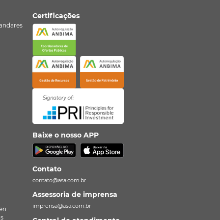
Certificações
º andares
Baixe o nosso APP
Contato
contato@asa.com.br
Assessoria de imprensa
imprensa@asa.com.br
en
as