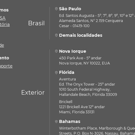
São Paulo
mos
Ed. Santos Augusta - 5º, 7º, 8º, 9º, 10º e 12
ASA
Alameda Santos, N° 2.159 Cerqueira
Brasil
tória
Cesar - 01419-100
Demais localidades
de
Nova Iorque
ento
450 Park Ave - 5º andar
Nova Iorque, NY 10022, EUA
uporte
Flórida
Aventura
Ed. The Onyx Tower - 25º andar
1010 South Federal Highway,
Exterior
Hallandale Beach, Flórida 33009
Brickell
1221 Brickell Ave 12º andar
Miami, Florida 33131
Bahamas
Winterbotham Place, Marlborough & Que
Streets, P.O. Box N-3026, Nassau, Baham