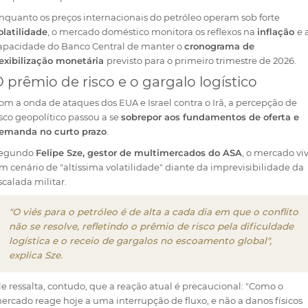
nquanto os preços internacionais do petróleo operam sob forte
olatilidade
, o mercado doméstico monitora os reflexos na
inflação
e 
apacidade do Banco Central de manter o
cronograma de
lexibilização monetária
previsto para o primeiro trimestre de 2026.
 prêmio de risco e o gargalo logístico
om a onda de ataques dos EUA e Israel contra o Irã, a percepção de
isco geopolítico passou a se
sobrepor aos fundamentos de oferta e
emanda no curto prazo
.
egundo
Felipe Sze, gestor de multimercados do ASA
, o mercado vi
m cenário de "altíssima volatilidade" diante da imprevisibilidade da
scalada militar.
"O viés para o petróleo é de alta a cada dia em que o conflito
não se resolve, refletindo o prêmio de risco pela dificuldade
logística e o receio de gargalos no escoamento global",
explica Sze.
le ressalta, contudo, que a reação atual é precaucional: "Como o
ercado reage hoje a uma interrupção de fluxo, e não a danos físicos