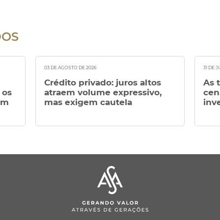
DOS
03 DE AGOSTO DE 2026
31 DE 
Crédito privado: juros altos
As 
 os
atraem volume expressivo,
cen
em
mas exigem cautela
inv