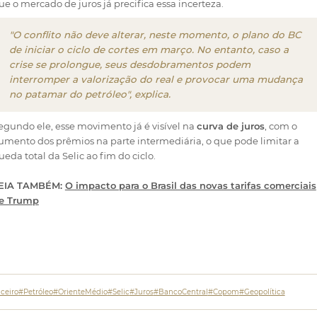
ue o mercado de juros já precifica essa incerteza.
"O conflito não deve alterar, neste momento, o plano do BC
de iniciar o ciclo de cortes em março. No entanto, caso a
crise se prolongue, seus desdobramentos podem
interromper a valorização do real e provocar uma mudança
no patamar do petróleo", explica.
egundo ele, esse movimento já é visível na
curva de juros
, com o
umento dos prêmios na parte intermediária, o que pode limitar a
ueda total da Selic ao fim do ciclo.
EIA TAMBÉM:
O impacto para o Brasil das novas tarifas comerciais
e Trump
ceiro
#Petróleo
#OrienteMédio
#Selic
#Juros
#BancoCentral
#Copom
#Geopolítica