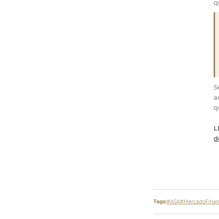
q
S
a
q
L
d
Tags:
#ASA
#MercadoFinan