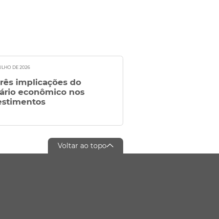
JULHO DE 2026
três implicações do
ário econômico nos
estimentos
Voltar ao topo