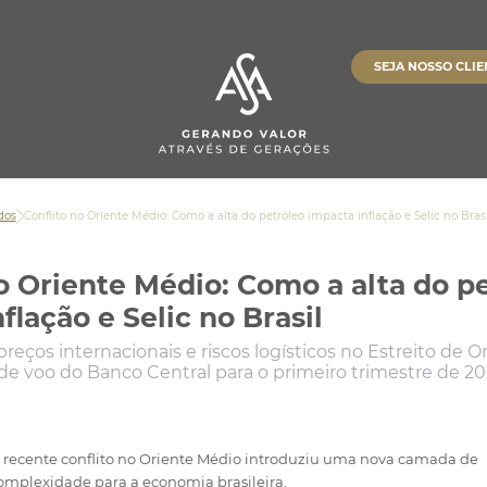
Conta
Investimentos
Banking
ents
SEJA NOSSO CLIE
Pagamentos
Banking
Investimentos
Cobrança
Empréstimos
Empréstimos
 ASA
Empréstimos
stória
Ver Todos
Ver Todos
Investimentos
dos
Conflito no Oriente Médio: Como a alta do petróleo impacta inflação e Selic no Brasi
 de Conteúdos
Ver Todos
o Oriente Médio: Como a alta do p
flação e Selic no Brasil
suporte
 preços internacionais e riscos logísticos no Estreito d
 de voo do Banco Central para o primeiro trimestre de 2
 recente conflito no Oriente Médio introduziu uma nova camada de
omplexidade para a economia brasileira.