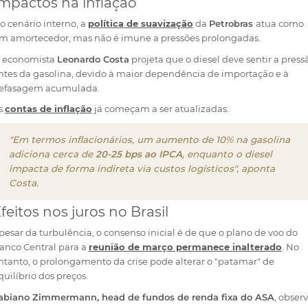
mpactos na inflação
o cenário interno, a
política de suavização
da
Petrobras
atua como
m amortecedor, mas não é imune a pressões prolongadas.
 economista
Leonardo Costa
projeta que o diesel deve sentir a press
ntes da gasolina, devido à maior dependência de importação e à
efasagem acumulada.
s
contas de inflação
já começam a ser atualizadas:
"Em termos inflacionários, um aumento de 10% na gasolina
adiciona cerca de
20-25 bps ao IPCA
, enquanto o diesel
impacta de forma indireta via custos logísticos", aponta
Costa.
feitos nos juros no Brasil
pesar da turbulência, o consenso inicial é de que o plano de voo do
anco Central para a
reunião de março permanece inalterado
. No
ntanto, o prolongamento da crise pode alterar o "patamar" de
quilíbrio dos preços.
abiano Zimmermann, head de fundos de renda fixa do ASA
, obser