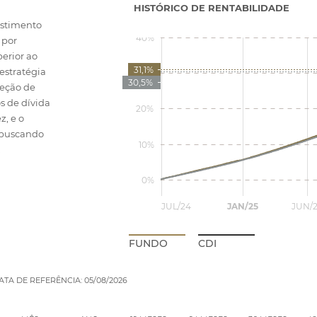
HISTÓRICO DE RENTABILIDADE
estimento
 por
perior ao
 estratégia
leção de
s de dívida
z, e o
 buscando
.
FUNDO
CDI
ATA DE REFERÊNCIA: 05/08/2026