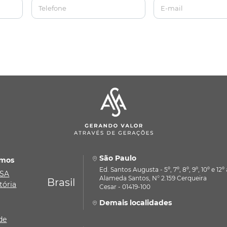
Telefone
E-mail
São Paulo
mos
Ed. Santos Augusta - 5º, 7º, 8º, 9º, 10º e 12
ASA
Alameda Santos, N° 2.159 Cerqueira
Brasil
tória
Cesar - 01419-100
Demais localidades
de