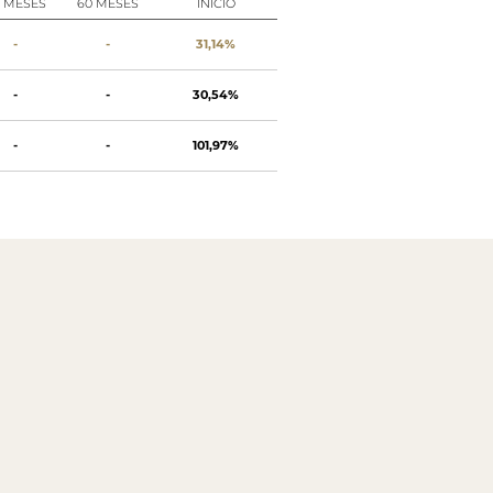
8 MESES
60 MESES
INÍCIO
-
-
31,14%
-
-
30,54%
-
-
101,97%