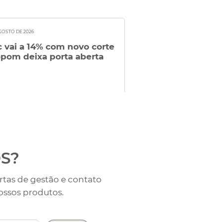
GOSTO DE 2026
05 DE AGOSTO DE 2026
c vai a 14% com novo corte
Estados Unidos c
pom deixa porta aberta
vagas de emprego
esperado em jun
S?
tas de gestão e contato
ossos produtos.