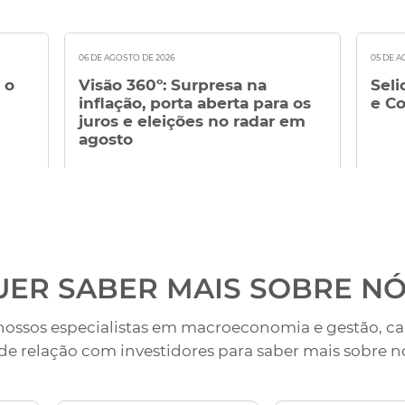
06 DE AGOSTO DE 2026
05 DE A
 o
Visão 360º: Surpresa na
Seli
inflação, porta aberta para os
e Co
juros e eleições no radar em
agosto
UER SABER MAIS
SOBRE NÓ
ossos especialistas em macroeconomia e gestão, car
de relação com investidores para saber mais sobre n