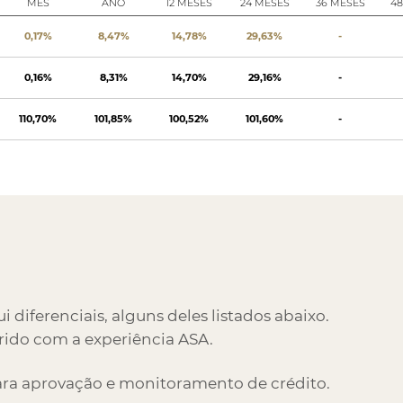
MÊS
ANO
12 MESES
24 MESES
36 MESES
4
0,17%
8,47%
14,78%
29,63%
-
0,16%
8,31%
14,70%
29,16%
-
110,70%
101,85%
100,52%
101,60%
-
 diferenciais, alguns deles listados abaixo.
rido com a experiência ASA.
ra aprovação e monitoramento de crédito.