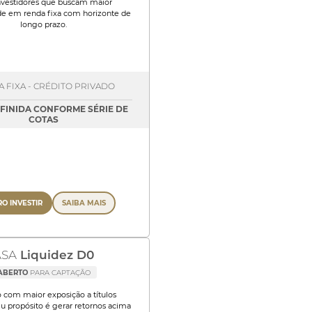
nvestidores que buscam maior
ade em renda fixa com horizonte de
longo prazo.
 FIXA - CRÉDITO PRIVADO
EFINIDA CONFORME SÉRIE DE
COTAS
O INVESTIR
SAIBA MAIS
ASA
Liquidez D0
ABERTO
PARA CAPTAÇÃO
 com maior exposição a títulos
eu propósito é gerar retornos acima