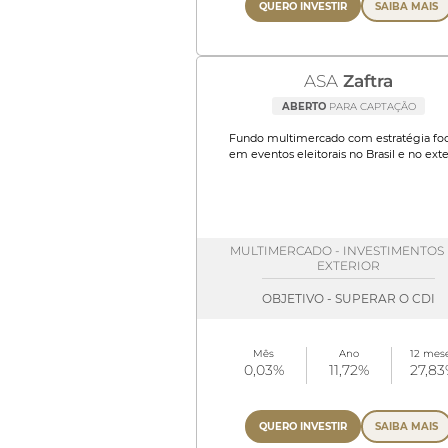
QUERO INVESTIR
SAIBA MAIS
ASA
Zaftra
ABERTO
PARA CAPTAÇÃO
Fundo multimercado com estratégia fo
em eventos eleitorais no Brasil e no exter
MULTIMERCADO - INVESTIMENTOS
EXTERIOR
OBJETIVO - SUPERAR O CDI
Mês
Ano
12 mes
0,03%
11,72%
27,8
QUERO INVESTIR
SAIBA MAIS