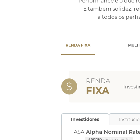
Performance é o que r
É também solidez, re
a todos os perfi
RENDA FIXA
MULT
RENDA
Investi
FIXA
Investidores
Instituci
ASA
Alpha Nominal Rat
ABERTO
PARA CAPTAÇÃO