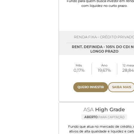
Fundo para quem busca investir em renda
com liquidez no curto prazo.
RENDA FIXA - CRÉDITO PRIVAD
RENT. DEFINIDA - 105% DO CDI 
LONGO PRAZO
Mês
Ano
12 mes
0,17%
19,67%
28,8
QUERO INVESTIR
SAIBA MAIS
ASA
High Grade
ABERTO
PARA CAPTAÇÃO
Fundo que atua no mercado de crédito,
ativos de alta qualidade e liquidez e cart