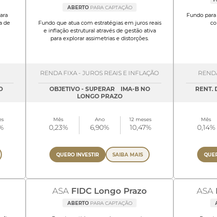
ABERTO
PARA CAPTAÇÃO
ara
Fundo para 
a de
Fundo que atua com estratégias em juros reais
co
e inflação estrutural através de gestão ativa
para explorar assimetrias e distorções.
RENDA FIXA - JUROS REAIS E INFLAÇÃO
RENDA
O
OBJETIVO - SUPERAR IMA-B NO
RENT. 
LONGO PRAZO
es
Mês
Ano
12 meses
Mês
%
0,23%
6,90%
10,47%
0,14%
QUERO INVESTIR
SAIBA MAIS
QUER
ASA
FIDC Longo Prazo
ASA
ABERTO
PARA CAPTAÇÃO