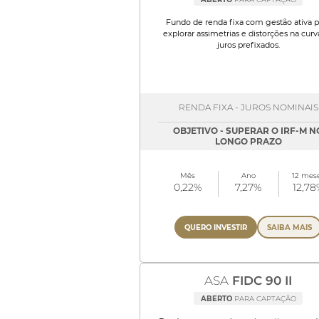
Fundo de renda fixa com gestão ativa p
explorar assimetrias e distorções na curv
juros prefixados.
RENDA FIXA - JUROS NOMINAIS
OBJETIVO - SUPERAR O IRF-M N
LONGO PRAZO
Mês
Ano
12 mes
0,22%
7,27%
12,78
QUERO INVESTIR
SAIBA MAIS
ASA
FIDC 90 II
ABERTO
PARA CAPTAÇÃO