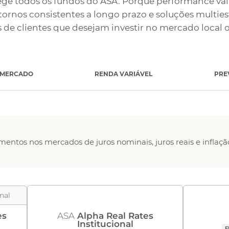
ege todos os fundos do ASA. Porque performance vai 
tornos consistentes a longo prazo e soluções multies
s de clientes que desejam investir no mercado local 
IMERCADO
RENDA VARIÁVEL
PRE
mentos nos mercados de juros nominais, juros reais e inflaçã
onal
es
ASA
Alpha Real Rates
Institucional
F