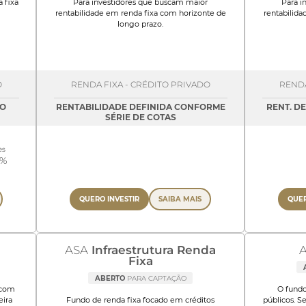
 fixa
Para investidores que buscam maior
Para i
rentabilidade em renda fixa com horizonte de
rentabilid
longo prazo.
O
RENDA FIXA - CRÉDITO PRIVADO
RENDA
NO
RENTABILIDADE DEFINIDA CONFORME
RENT. D
SÉRIE DE COTAS
es
4%
QUERO INVESTIR
SAIBA MAIS
QUER
ASA
Infraestrutura Renda
Fixa
ABERTO
PARA CAPTAÇÃO
 com
O fundo
eira
Fundo de renda fixa focado em créditos
públicos. S