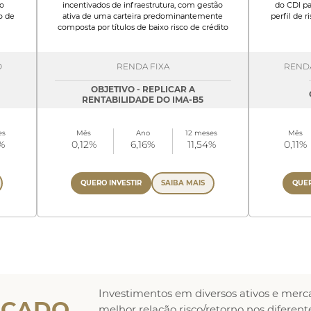
o
incentivados de infraestrutura, com gestão
do CDI pa
o de
ativa de uma carteira predominantemente
perfil de 
composta por títulos de baixo risco de crédito
O
RENDA FIXA
RENDA
OBJETIVO - REPLICAR A
RENTABILIDADE DO IMA-B5
es
Mês
Ano
12 meses
Mês
%
0,12%
6,16%
11,54%
0,11%
QUERO INVESTIR
SAIBA MAIS
QUER
Investimentos em diversos ativos e mer
RCADO
melhor relação risco/retorno nos diferent