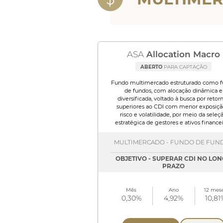
ASA
Allocation Macro
ABERTO
PARA CAPTAÇÃO
Fundo multimercado estruturado como 
de fundos, com alocação dinâmica e
diversificada, voltado à busca por retor
superiores ao CDI com menor exposiçã
risco e volatilidade, por meio da seleç
estratégica de gestores e ativos financei
MULTIMERCADO - FUNDO DE FUN
OBJETIVO - SUPERAR CDI NO LO
PRAZO
Mês
Ano
12 mes
0,30%
4,92%
10,81