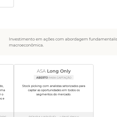
Investimento em ações com abordagem fundamentalis
macroeconômica.
ASA
Long Only
ABERTO
PARA CAPTAÇÃO
do,
Stock picking com analistas setorizados para
 uma
captar as oportunidades em todos os
r o
segmentos do mercado.
s e