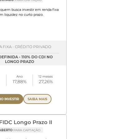
quem busca investir em renda fixa
m liquidez no curto prazo.
 FIXA - CRÉDITO PRIVADO
DEFINIDA - 110% DO CDI NO
LONGO PRAZO
Ano
12 meses
17,88%
27,26%
O INVESTIR
SAIBA MAIS
FIDC Longo Prazo II
ABERTO
PARA CAPTAÇÃO