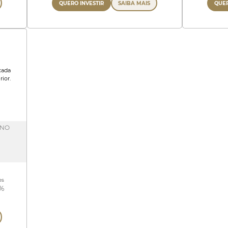
QUERO INVESTIR
SAIBA MAIS
QUER
cada
ior.
 NO
es
3%