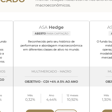
macroeconômicos.
ASA
Hedge
A
ABERTO
PARA CAPTAÇÃO
fundo
Reconhecido pelo seu histórico de
O fundo bu
performance e abordagem macroeconômica
médi
nos
em diferentes classes de ativo no mundo.
operaç
o a
modalida
ão
mercado
ros.
DOS
MULTIMERCADO - MACRO
MU
NGO
OBJETIVO - CDI +4% A 5% AO ANO
OBJ
es
Mês
Ano
12 meses
Mês
%
0,32%
4,44%
10,92%
1,30%