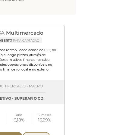
SA
Multimercado
ABERTO
PARA CAPTAÇÃO
sca rentabilidade acima do CDI, no
o e longo prazos, através de
ões em ativos financeiros e/ou
des operacionais disponíveis no
 financeiro local e no exterior.
LTIMERCADO - MACRO
ETIVO - SUPERAR O CDI
Ano
12 meses
6,18%
16,29%