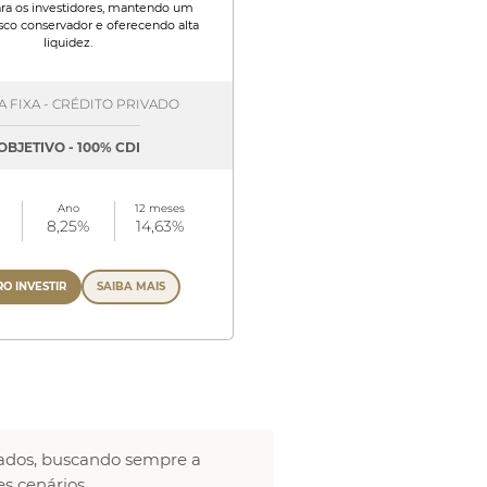
ra os investidores, mantendo um
risco conservador e oferecendo alta
liquidez.
 FIXA - CRÉDITO PRIVADO
OBJETIVO - 100% CDI
Ano
12 meses
8,25%
14,63%
O INVESTIR
SAIBA MAIS
cados, buscando sempre a
es cenários