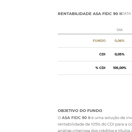
RENTABILIDADE ASA FIDC 90 II
DATA 
DIA
FUNDO
0,06%
CDI
0,05%
% CDI
105,00%
OBJETIVO DO FUNDO
O
ASA FIDC 90 II
é uma solução de inv
rentabilidade de 105% do CDI para a c
análise criteriosa dos créditos e títul