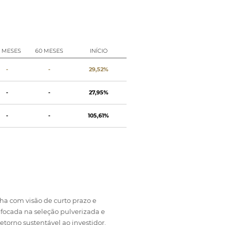
8 MESES
60 MESES
INÍCIO
-
-
29,52%
-
-
27,95%
-
-
105,61%
ha com visão de curto prazo e
 focada na seleção pulverizada e
retorno sustentável ao investidor.