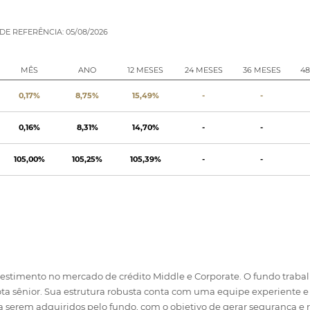
DE REFERÊNCIA: 05/08/2026
MÊS
ANO
12 MESES
24 MESES
36 MESES
4
0,17%
8,75%
15,49%
-
-
0,16%
8,31%
14,70%
-
-
105,00%
105,25%
105,39%
-
-
estimento no mercado de crédito Middle e Corporate. O fundo trabal
ota sênior. Sua estrutura robusta conta com uma equipe experiente e
os a serem adquiridos pelo fundo, com o objetivo de gerar segurança e 