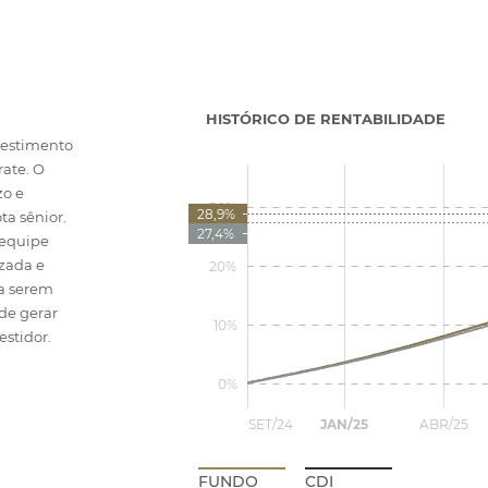
HISTÓRICO DE RENTABILIDADE
vestimento
rate. O
zo e
ta sênior.
 equipe
izada e
 a serem
de gerar
estidor.
FUNDO
CDI