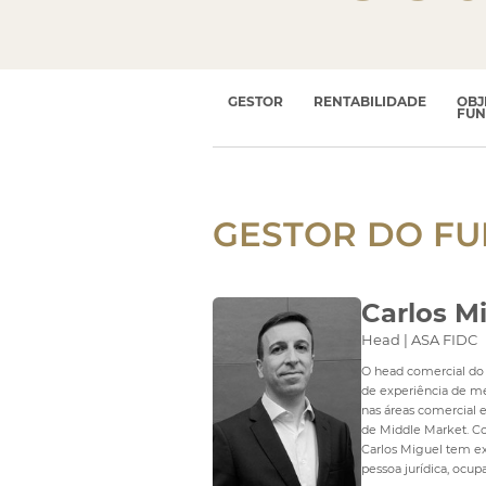
Crédito
GESTOR
RENTABILIDADE
OBJ
FU
GESTOR DO
FU
Carlos M
Head | ASA FIDC
O head comercial do 
de experiência de me
nas áreas comercial
de Middle Market. C
Carlos Miguel tem e
pessoa jurídica, ocup