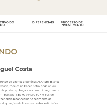
ETIVO DO
DIFERENCIAIS
PROCESSO DE
NDO
INVESTIMENTO
NDO
iguel Costa
fundo de direitos creditórios ASA tem 35 anos
rcado, 17 deles no Banco Safra, onde atuou
 e de produtos, chegando a head do segmento
om passagens pelos bancos BCN e Boston,
xperiência reconhecida no segmento de
ando posições de liderança nestas instituições.