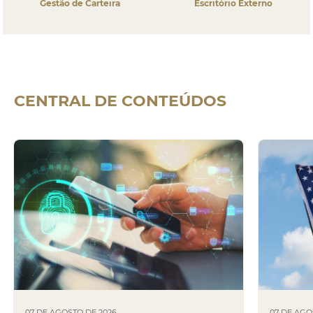
Gestão de Carteira
Escritório Externo
CENTRAL DE
CONTEÚDOS
07 DE AGOSTO DE 2026
07 DE AGO