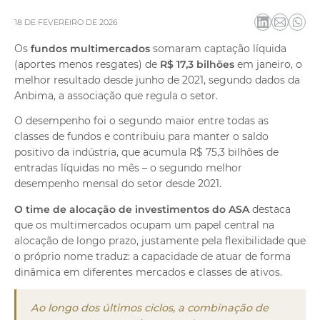
dos
Atendimento
18 DE FEVEREIRO DE 2026
Ajuda e suporte
Os
fundos multimercados
somaram captação líquida
(aportes menos resgates) de
R$ 17,3 bilhões
em janeiro, o
melhor resultado desde junho de 2021, segundo dados da
Anbima, a associação que regula o setor.
O desempenho foi o segundo maior entre todas as
classes de fundos e contribuiu para manter o saldo
positivo da indústria, que acumula R$ 75,3 bilhões de
entradas líquidas no mês – o segundo melhor
desempenho mensal do setor desde 2021.
O time de alocação de investimentos do ASA
destaca
que os multimercados ocupam um papel central na
alocação de longo prazo, justamente pela flexibilidade que
o próprio nome traduz: a capacidade de atuar de forma
dinâmica em diferentes mercados e classes de ativos.
Ao longo dos últimos ciclos, a combinação de