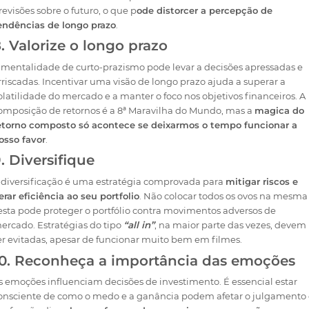
revisões sobre o futuro, o que p
ode distorcer a percepção de
endências de longo prazo
.
. Valorize o longo prazo
 mentalidade de curto-prazismo pode levar a decisões apressadas e
rriscadas. Incentivar uma visão de longo prazo ajuda a superar a
olatilidade do mercado e a manter o foco nos objetivos financeiros. A
omposição de retornos é a 8ª Maravilha do Mundo, mas a
magica do
etorno composto só acontece se deixarmos o tempo funcionar a
osso favor
.
. Diversifique
 diversificação é uma estratégia comprovada para
mitigar riscos e
erar eficiência ao seu portfolio
. Não colocar todos os ovos na mesma
esta pode proteger o portfólio contra movimentos adversos de
ercado. Estratégias do tipo
“all in”
, na maior parte das vezes, devem
er evitadas, apesar de funcionar muito bem em filmes.
10. Reconheça a importância das emoções
s emoções influenciam decisões de investimento. É essencial estar
onsciente de como o medo e a ganância podem afetar o julgamento 