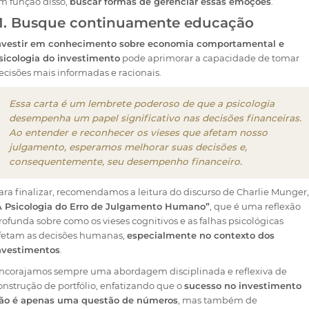
m função disso,
buscar formas de gerenciar essas emoções
.
11. Busque continuamente educação
nvestir em conhecimento sobre economia comportamental e
sicologia do investimento
pode aprimorar a capacidade de tomar
ecisões mais informadas e racionais.
Essa carta é um lembrete poderoso de que a psicologia
desempenha um papel significativo nas decisões financeiras.
Ao entender e reconhecer os vieses que afetam nosso
julgamento, esperamos melhorar suas decisões e,
consequentemente, seu desempenho financeiro.
ara finalizar, recomendamos a leitura do discurso de Charlie Munger,
A Psicologia do Erro de Julgamento Humano”
, que é uma reflexão
rofunda sobre como os vieses cognitivos e as falhas psicológicas
fetam as decisões humanas,
especialmente no contexto dos
nvestimentos
.
ncorajamos sempre uma abordagem disciplinada e reflexiva de
onstrução de portfólio, enfatizando que o
sucesso no investimento
ão é apenas uma questão de números
, mas também de