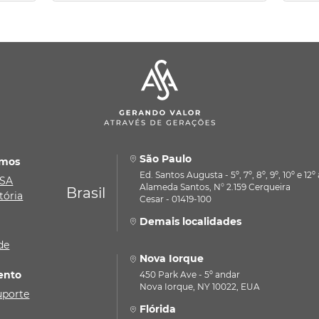
São Paulo
mos
Ed. Santos Augusta - 5º, 7º, 8º, 9º, 10º e 12
ASA
Alameda Santos, N° 2.159 Cerqueira
Brasil
tória
Cesar - 01419-100
Demais localidades
de
Nova Iorque
ento
450 Park Ave - 5º andar
Nova Iorque, NY 10022, EUA
uporte
Flórida