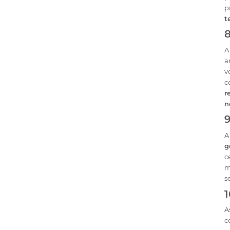
p
t
8
A
a
v
c
r
n
9
A
g
c
m
s
A
c