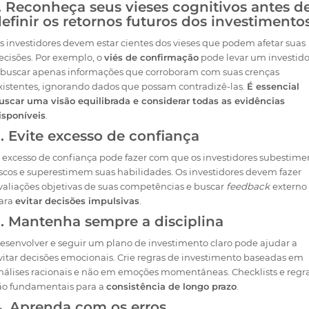
. Reconheça seus vieses cognitivos antes d
efinir os retornos futuros dos investimento
s investidores devem estar cientes dos vieses que podem afetar suas
ecisões. Por exemplo, o
viés de confirmação
pode levar um investido
 buscar apenas informações que corroboram com suas crenças
xistentes, ignorando dados que possam contradizê-las.
É essencial
uscar uma visão equilibrada e considerar todas as evidências
isponíveis
.
. Evite excesso de confiança
 excesso de confiança pode fazer com que os investidores subestim
iscos e superestimem suas habilidades. Os investidores devem fazer
valiações objetivas de suas competências e buscar
feedback
externo
ara
evitar decisões impulsivas
.
. Mantenha sempre a disciplina
esenvolver e seguir um plano de investimento claro pode ajudar a
vitar decisões emocionais. Crie regras de investimento baseadas em
nálises racionais e não em emoções momentâneas. Checklists e regr
ão fundamentais para a
consistência de longo prazo
.
. Aprenda com os erros