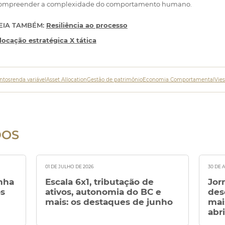
ompreender a complexidade do comportamento humano.
EIA TAMBÉM:
Resiliência ao processo
locação estratégica X tática
ntos
renda variável
Asset Allocation
Gestão de patrimônio
Economia Comportamental
Vies
DOS
01 DE JULHO DE 2026
30 DE 
nha
Escala 6x1, tributação de
Jor
os
ativos, autonomia do BC e
des
mais: os destaques de junho
mai
abri