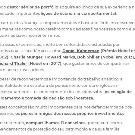
odo
gestor sênior de portfólio
adquire ao longo da sua experiencia 
ercado importantes
lições de economia comportamental
.
 campo das finanças comportamentais é bastante fértil em descreve
s maneiras como nosso cérebro toma decisões financeiras e como ele
ode nos fazer incorrer em erros.
ão essas experiências, muito bem difundidas e estudadas por
rofissionais e acadêmicos como
Daniel Kahneman
(Prêmio Nobel 
002),
Charlie Munger
,
Howard Marks
,
Bob Shiller
(Nobel em 2013),
ichard Thaler
(Nobel em 2017)
, que gostaríamos de compartilhar
om nossos investidores.
pesar de reconhecermos a importância do trabalho analítico, a
entalidade e a estrutura de pensamento correta englobam -
ecessariamente - o conhecimento de conceitos sobre
psicologia de
ulgamento e tomada de decisão sob incerteza.
sses conceitos são muito importantes para nos defendermos de nós
esmos,
os piores inimigos dos nossos próprios investimentos
.
esse sentido,
compartilhamos 11 conselhos
que servem como
andamentos de proteção do seu patrimônio e da sua família.