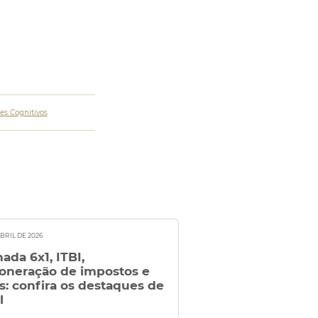
es Cognitivos
ABRIL DE 2026
nada 6x1, ITBI,
oneração de impostos e
s: confira os destaques de
l