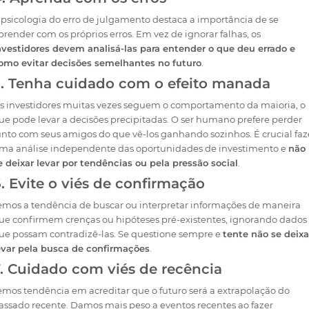
 psicologia do erro de julgamento destaca a importância de se
prender com os próprios erros. Em vez de ignorar falhas, os
nvestidores devem analisá-las para entender o que deu errado e
omo evitar decisões semelhantes no futuro
.
5. Tenha cuidado com o efeito manada
s investidores muitas vezes seguem o comportamento da maioria, o
ue pode levar a decisões precipitadas. O ser humano prefere perder
unto com seus amigos do que vê-los ganhando sozinhos. É crucial faz
ma análise independente das oportunidades de investimento e
não
e deixar levar por tendências ou pela pressão social
.
. Evite o viés de confirmação
emos a tendência de buscar ou interpretar informações de maneira
ue confirmem crenças ou hipóteses pré-existentes, ignorando dados
ue possam contradizê-las. Se questione sempre e
tente não se deixa
evar pela busca de confirmações
.
. Cuidado com viés de recência
emos tendência em acreditar que o futuro será a extrapolação do
assado recente. Damos mais peso a eventos recentes ao fazer