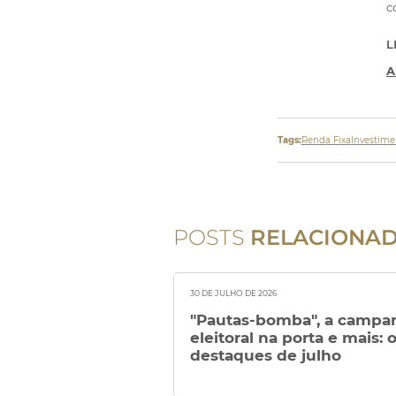
c
L
A
Tags:
Renda Fixa
Investime
POSTS
RELACIONA
30 DE JULHO DE 2026
"Pautas-bomba", a campa
eleitoral na porta e mais: 
destaques de julho