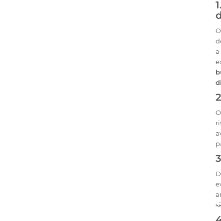
1
d
O
d
a
e
b
d
2
O
r
a
p
3
D
e
a
s
4