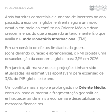
dos
Atendimento
14 DE ABRIL DE 2026
Ajuda e suporte
Após barreiras comerciais e aumento de incerteza no ano
passado, a economia global enfrenta agora um novo
desafio em meio ao conflito no Oriente Médio e deve
crescer menos do que o esperado anteriormente. É o que
avalia o
Fundo Monetário Internacional
(FMI).
Em um cenário de efeitos limitados da guerra
(considerando duração e abrangência), o FMI projeta uma
desaceleração da economia global para 3,1% em 2026.
Em janeiro, última vez que as projeções tinham sido
atualizadas, as estimativas apontavam para expansão de
3,3% do PIB global este ano.
Um conflito mais amplo e prolongado no
Oriente Médio
,
contudo, pode aumentar a fragmentação geopolítica,
enfraquecer ainda mais a economia e desestabilizar os
mercados financeiros.