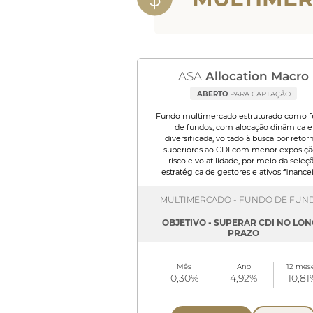
ASA
Allocation Macro
ABERTO
PARA CAPTAÇÃO
Fundo multimercado estruturado como 
de fundos, com alocação dinâmica e
diversificada, voltado à busca por retor
superiores ao CDI com menor exposiçã
risco e volatilidade, por meio da seleç
estratégica de gestores e ativos financei
MULTIMERCADO - FUNDO DE FUN
OBJETIVO - SUPERAR CDI NO LO
PRAZO
Mês
Ano
12 mes
0,30%
4,92%
10,81