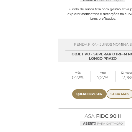
Fundo de renda fixa com gestão ativa p
explorar assimetrias e distorções na curv
juros prefixados.
RENDA FIXA - JUROS NOMINAIS
OBJETIVO - SUPERAR O IRF-M N
LONGO PRAZO
Mês
Ano
12 mes
0,22%
7,27%
12,78
QUERO INVESTIR
SAIBA MAIS
ASA
FIDC 90 II
ABERTO
PARA CAPTAÇÃO