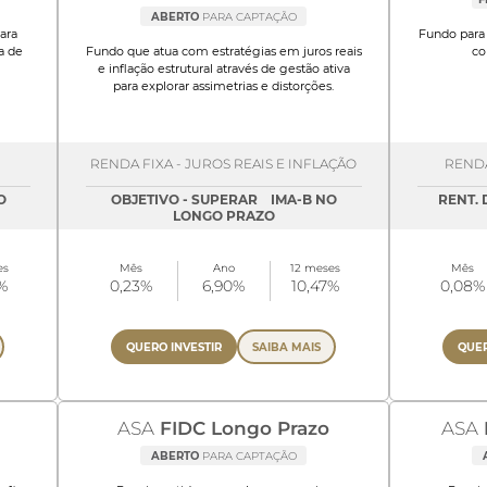
ABERTO
PARA CAPTAÇÃO
ara
Fundo para 
a de
Fundo que atua com estratégias em juros reais
co
e inflação estrutural através de gestão ativa
para explorar assimetrias e distorções.
RENDA FIXA - JUROS REAIS E INFLAÇÃO
RENDA
O
OBJETIVO - SUPERAR IMA-B NO
RENT. 
LONGO PRAZO
es
Mês
Ano
12 meses
Mês
%
0,23%
6,90%
10,47%
0,08%
QUERO INVESTIR
SAIBA MAIS
QUER
ASA
FIDC Longo Prazo
ASA
ABERTO
PARA CAPTAÇÃO