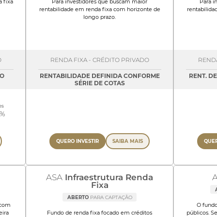
 fixa
Para investidores que buscam maior
Para i
rentabilidade em renda fixa com horizonte de
rentabilid
longo prazo.
O
RENDA FIXA - CRÉDITO PRIVADO
RENDA
NO
RENTABILIDADE DEFINIDA CONFORME
RENT. D
SÉRIE DE COTAS
es
8%
QUERO INVESTIR
SAIBA MAIS
QUER
ASA
Infraestrutura Renda
Fixa
ABERTO
PARA CAPTAÇÃO
 com
O fundo
eira
Fundo de renda fixa focado em créditos
públicos. S