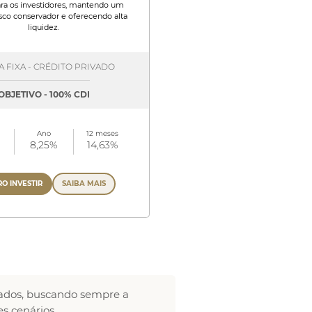
ra os investidores, mantendo um
risco conservador e oferecendo alta
liquidez.
 FIXA - CRÉDITO PRIVADO
OBJETIVO - 100% CDI
Ano
12 meses
8,25%
14,63%
O INVESTIR
SAIBA MAIS
cados, buscando sempre a
es cenários