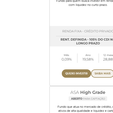
Fundo para quem busca investir em renda
com liquidez no curto prazo.
RENDA FIXA - CRÉDITO PRIVAD
RENT. DEFINIDA - 105% DO CDI 
LONGO PRAZO
Mês
Ano
12 mes
0,09%
19,58%
28,8
QUERO INVESTIR
SAIBA MAIS
ASA
High Grade
ABERTO
PARA CAPTAÇÃO
Fundo que atua no mercado de crédito,
ativos de alta qualidade e liquidez e cart