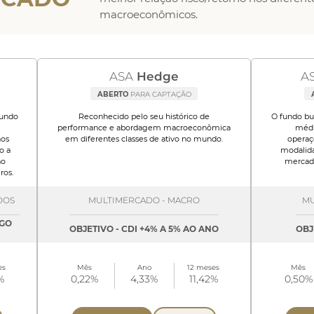
macroeconômicos.
ASA
Hedge
A
ABERTO
PARA CAPTAÇÃO
fundo
Reconhecido pelo seu histórico de
O fundo bu
performance e abordagem macroeconômica
médi
nos
em diferentes classes de ativo no mundo.
operaç
o a
modalida
ão
mercado
ros.
DOS
MULTIMERCADO - MACRO
MU
NGO
OBJETIVO - CDI +4% A 5% AO ANO
OBJ
es
Mês
Ano
12 meses
Mês
%
0,22%
4,33%
11,42%
0,50%