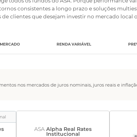
ege todos os fundos do ASA. Porque performance vai 
tornos consistentes a longo prazo e soluções multies
s de clientes que desejam investir no mercado local 
IMERCADO
RENDA VARIÁVEL
PRE
mentos nos mercados de juros nominais, juros reais e inflaçã
onal
es
ASA
Alpha Real Rates
Institucional
F