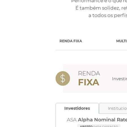
Performance é o que r
É também solidez, re
a todos os perfi
RENDA FIXA
MULT
RENDA
Investi
FIXA
Investidores
Instituci
ASA
Alpha Nominal Rat
ABERTO
PARA CAPTAÇÃO