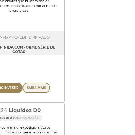
nvestidores que buscam maior
ade em renda fixa com horizonte de
longo prazo.
 FIXA - CRÉDITO PRIVADO
EFINIDA CONFORME SÉRIE DE
COTAS
O INVESTIR
SAIBA MAIS
ASA
Liquidez D0
ABERTO
PARA CAPTAÇÃO
 com maior exposição a títulos
eu propósito é gerar retornos acima