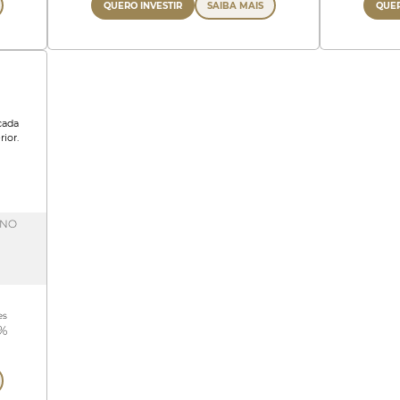
QUERO INVESTIR
SAIBA MAIS
QUER
cada
ior.
 NO
es
7%