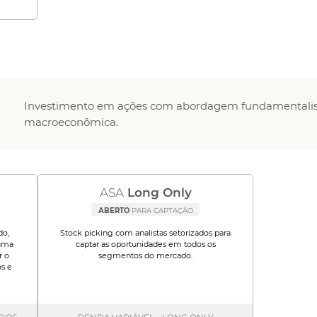
Investimento em ações com abordagem fundamentalis
macroeconômica.
ASA
Long Only
ABERTO
PARA CAPTAÇÃO
do,
Stock picking com analistas setorizados para
 uma
captar as oportunidades em todos os
r o
segmentos do mercado.
s e