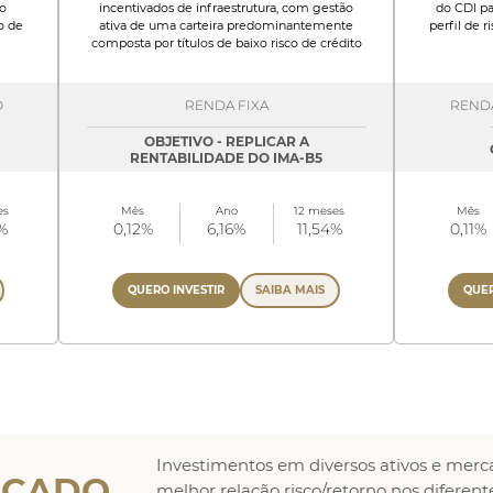
o
incentivados de infraestrutura, com gestão
do CDI pa
o de
ativa de uma carteira predominantemente
perfil de 
composta por títulos de baixo risco de crédito
O
RENDA FIXA
RENDA
OBJETIVO - REPLICAR A
RENTABILIDADE DO IMA-B5
es
Mês
Ano
12 meses
Mês
%
0,12%
6,16%
11,54%
0,11%
QUERO INVESTIR
SAIBA MAIS
QUER
Investimentos em diversos ativos e mer
RCADO
melhor relação risco/retorno nos diferent