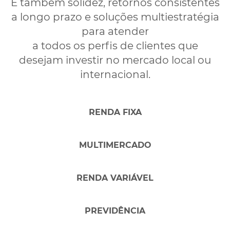
É também solidez, retornos consistentes
dos
Atendimento
a longo prazo e soluções multiestratégia
Ajuda e suporte
Segurança
financeira
para atender
a todos os perfis de clientes que
Outros
desejam investir no mercado local ou
internacional.
2. Quanto você gostaria de investir
RENDA FIXA
inicialmente?
MULTIMERCADO
Indique o valor
OK
RENDA VARIÁVEL
* Este produto tem aplicação mínima de
, aplicação
PREVIDÊNCIA
adicional de
e saldo mínimo de