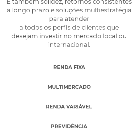
É também solidez, retornos consistentes
dos
Atendimento
a longo prazo e soluções multiestratégia
Ajuda e suporte
Segurança
financeira
para atender
a todos os perfis de clientes que
Outros
desejam investir no mercado local ou
internacional.
2. Quanto você gostaria de investir
RENDA FIXA
inicialmente?
MULTIMERCADO
Indique o valor
OK
RENDA VARIÁVEL
* Este produto tem aplicação mínima de
, aplicação
PREVIDÊNCIA
adicional de
e saldo mínimo de