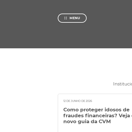
Private
Investm
MENU
Quem somos
Sobre o
Nossa Hi
Conteúdos
Central
Instituci
Atendimento
Ajuda e 
12 DE JUNHO DE 2026
Como proteger idosos de
fraudes financeiras? Veja 
novo guia da CVM