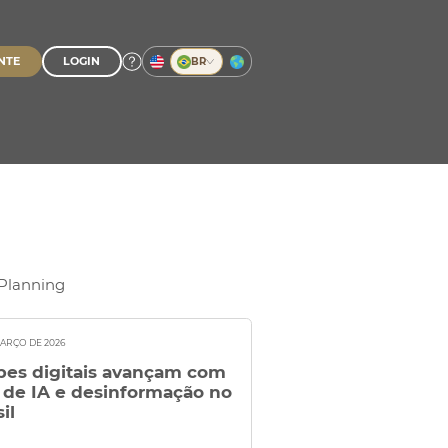
NTE
LOGIN
FECHAR
BUSCAR
BR
Planning
MARÇO DE 2026
pes digitais avançam com
 de IA e desinformação no
il