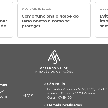
24 DE FEVEREIRO DE 2026
22 DE 
Como funciona o golpe do
Evi
anar
falso boleto e como se
imp
 do
proteger
sem
São Paulo
mos
Ed. Santos Augusta - 5º, 7º, 8º, 9º, 10º e 12
ASA
Alameda Santos, N° 2.159 Cerqueira
Brasil
tória
Cesar - 01419-100
Demais localidades