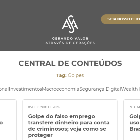
Conta
Investimentos
Banking
ents
SEJA NOSSO CLIE
Pagamentos
Banking
Investimentos
Cobrança
Empréstimos
Empréstimos
 ASA
Empréstimos
stória
Ver Todos
Ver Todos
Investimentos
CENTRAL DE CONTEÚDOS
 de Conteúdos
Tag:
Golpes
Ver Todos
onal
Investimentos
Macroeconomia
Segurança Digital
Wealth 
suporte
05 DE JUNHO DE 2026
19 DE 
Golpe do falso emprego
Gol
o
transfere dinheiro para conta
uso
de criminosos; veja como se
Bras
proteger