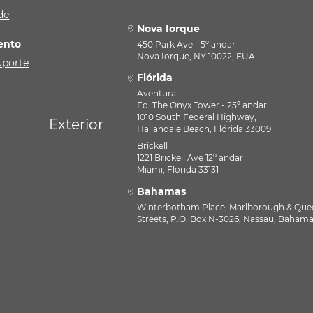
de
Nova Iorque
ento
450 Park Ave - 5º andar
Nova Iorque, NY 10022, EUA
uporte
Flórida
Aventura
Ed. The Onyx Tower - 25º andar
1010 South Federal Highway,
Exterior
Hallandale Beach, Flórida 33009
Brickell
1221 Brickell Ave 12º andar
Miami, Florida 33131
Bahamas
Winterbotham Place, Marlborough & Que
Streets, P.O. Box N-3026, Nassau, Baham