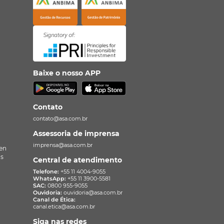
Baixe o nosso APP
Contato
contato@asa.com.br
Assessoria de imprensa
imprensa@asa.com.br
en
as
Central de atendimento
Telefone:
+55 11 4004-9055
WhatsApp:
+55 11 3900-5581
SAC:
0800 955-9055
Ouvidoria:
ouvidoria@asa.com.br
Canal de Ética:
canal.etica@asa.com.br
Siga nas redes