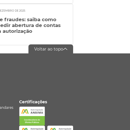
DEZEMBRO DE 2025
te fraudes: saiba como
edir abertura de contas
 autorização
Voltar ao topo
Certificações
º andares