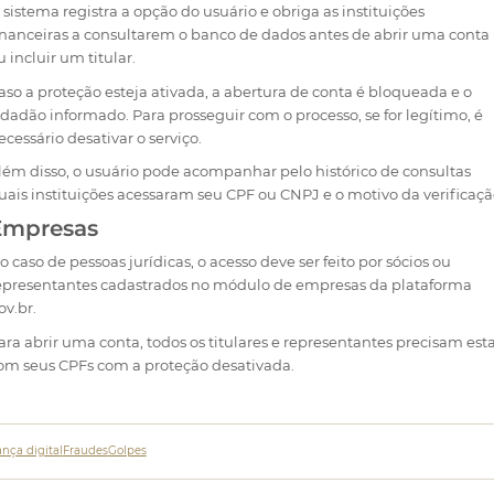
 sistema registra a opção do usuário e obriga as instituições
inanceiras a consultarem o banco de dados antes de abrir uma conta
u incluir um titular.
aso a proteção esteja ativada, a abertura de conta é bloqueada e o
idadão informado. Para prosseguir com o processo, se for legítimo, é
ecessário desativar o serviço.
lém disso, o usuário pode acompanhar pelo histórico de consultas
uais instituições acessaram seu CPF ou CNPJ e o motivo da verificaçã
Empresas
o caso de pessoas jurídicas, o acesso deve ser feito por sócios ou
epresentantes cadastrados no módulo de empresas da plataforma
ov.br.
ara abrir uma conta, todos os titulares e representantes precisam est
om seus CPFs com a proteção desativada.
nça digital
Fraudes
Golpes