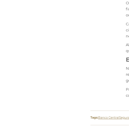
O
f
o
C
c
n
A
q
N
r
g
P
c
Tags:
Banco Central
Segura