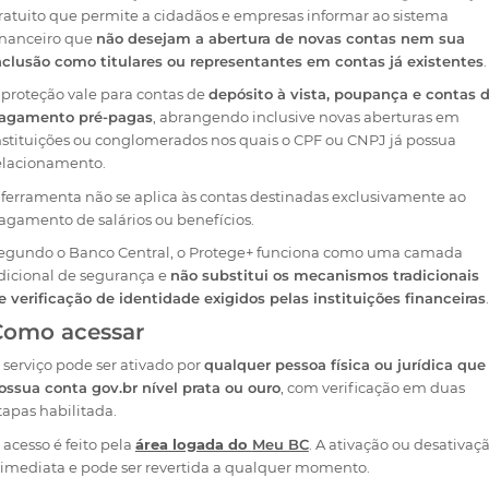
ratuito que permite a cidadãos e empresas informar ao sistema
inanceiro que
não desejam a abertura de novas contas nem sua
nclusão como titulares ou representantes em contas já existentes
.
 proteção vale para contas de
depósito à vista, poupança e contas 
agamento pré-pagas
, abrangendo inclusive novas aberturas em
nstituições ou conglomerados nos quais o CPF ou CNPJ já possua
elacionamento.
 ferramenta não se aplica às contas destinadas exclusivamente ao
agamento de salários ou benefícios.
egundo o Banco Central, o Protege+ funciona como uma camada
dicional de segurança e
não substitui os mecanismos tradicionais
e verificação de identidade exigidos pelas instituições financeiras
.
Como acessar
 serviço pode ser ativado por
qualquer pessoa física ou jurídica que
ossua conta gov.br nível prata ou ouro
, com verificação em duas
tapas habilitada.
 acesso é feito pela
área logada do
Meu BC
. A ativação ou desativaç
 imediata e pode ser revertida a qualquer momento.