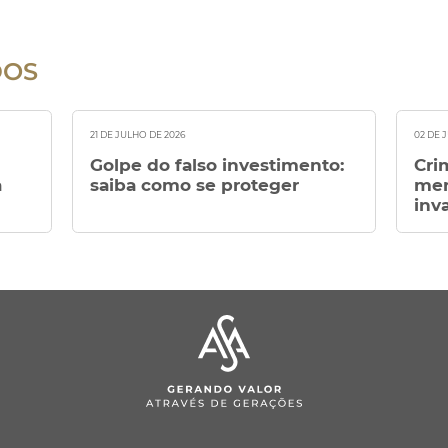
DOS
21 DE JULHO DE 2026
02 DE 
Golpe do falso investimento:
Cri
a
saiba como se proteger
men
inv