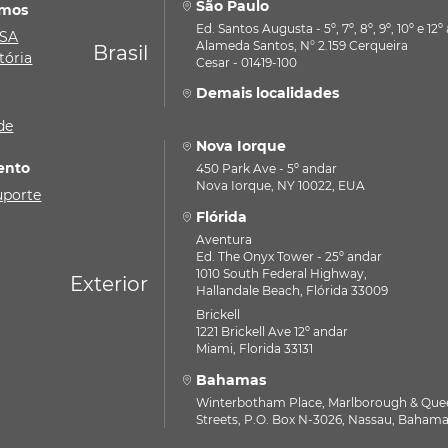
São Paulo
mos
Ed. Santos Augusta - 5º, 7º, 8º, 9º, 10º e 12
ASA
Alameda Santos, N° 2.159 Cerqueira
Brasil
tória
Cesar - 01419-100
Demais localidades
de
Nova Iorque
ento
450 Park Ave - 5º andar
Nova Iorque, NY 10022, EUA
uporte
Flórida
Aventura
Ed. The Onyx Tower - 25º andar
1010 South Federal Highway,
Exterior
Hallandale Beach, Flórida 33009
Brickell
1221 Brickell Ave 12º andar
Miami, Florida 33131
Bahamas
Winterbotham Place, Marlborough & Que
Streets, P.O. Box N-3026, Nassau, Baham