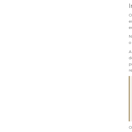
I
e
e
N
o
A
d
p
r
O