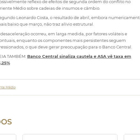
ossivelmente reflexo de efeitos de segunda ordem do conflito no
riente Médio sobre cadeias de insumos e câmbio.
egundo Leonardo Costa, o resultado de abril, embora numericament
ais baixo que março, não traz alívio estrutural.
 desaceleração ocorreu, em larga medida, por fatores voláteis e
ontuais, enquanto os componentes mais persistentes seguem
ressionados, o que deve gerar preocupação para o Banco Central.
EIA TAMBÉM:
Banco Central sinaliza cautela e ASA vê taxa em
3,25%
nte Médio
DOS