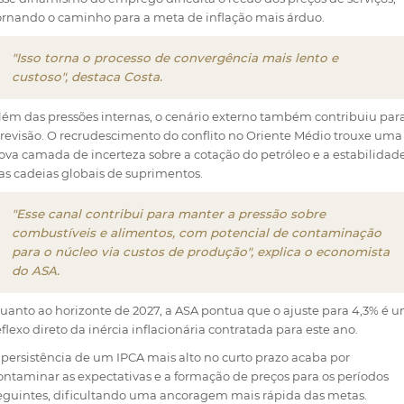
ornando o caminho para a meta de inflação mais árduo.
"Isso torna o processo de convergência mais lento e
custoso", destaca Costa.
lém das pressões internas, o cenário externo também contribuiu par
 revisão. O recrudescimento do conflito no Oriente Médio trouxe uma
ova camada de incerteza sobre a cotação do petróleo e a estabilidad
as cadeias globais de suprimentos.
"Esse canal contribui para manter a pressão sobre
combustíveis e alimentos, com potencial de contaminação
para o núcleo via custos de produção", explica o economista
do ASA.
uanto ao horizonte de 2027, a ASA pontua que o ajuste para 4,3% é 
eflexo direto da inércia inflacionária contratada para este ano.
 persistência de um IPCA mais alto no curto prazo acaba por
ontaminar as expectativas e a formação de preços para os períodos
eguintes, dificultando uma ancoragem mais rápida das metas.