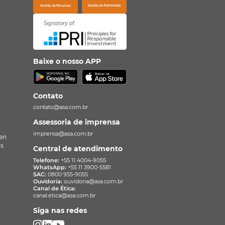
Baixe o nosso APP
Contato
contato@asa.com.br
Assessoria de imprensa
imprensa@asa.com.br
en
as
Central de atendimento
Telefone:
+55 11 4004-9055
WhatsApp:
+55 11 3900-5581
SAC:
0800 955-9055
Ouvidoria:
ouvidoria@asa.com.br
Canal de Ética:
canal.etica@asa.com.br
Siga nas redes