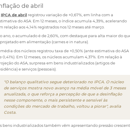
nflação de abril
O
IPCA de abril
registrou variação de +0,67%, em linha com a
stimativa do ASA. Em 12 meses, o índice acumula 4,39%, acelerando
m relação aos 4,14% registrados nos 12 meses até março.
o ano, o acumulado é de 2,60%, com destaque para alta maior do qu
 projetado em alimentação (carnes e in natura).
 média dos núcleos registrou taxa de +0,50% (ante estimativa do ASA
e 0,41%). Em 12 meses, os núcleos acumulam 4,37%. Em relação à
rojeção do ASA, surpresa em bens industrializados (artigos de
esidência) e serviços (pessoais).
"O balanço qualitativo segue deteriorado no IPCA. O núcleo
de serviços mostra novo avanço na média móvel de 3 meses
anualizada, o que reforça a percepção de que a desinflação
nesse componente, o mais persistente e sensível às
condições do mercado de trabalho, voltou a piorar", avalia
Costa.
s bens industrializados também vêm apresentando pressão crescent