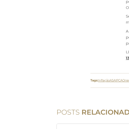
p
O
S
m
A
p
p
L
1
Tags:
Inflação
ASA
IPCA
Orie
POSTS
RELACIONA