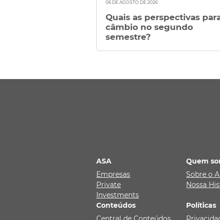
06 DE AGOSTO DE 2026
Quais as perspectivas par
câmbio no segundo
semestre?
ASA
Quem so
Empresas
Sobre o 
Private
Nossa His
Investments
Conteúdos
Políticas
Central de Conteúdos
Privacida