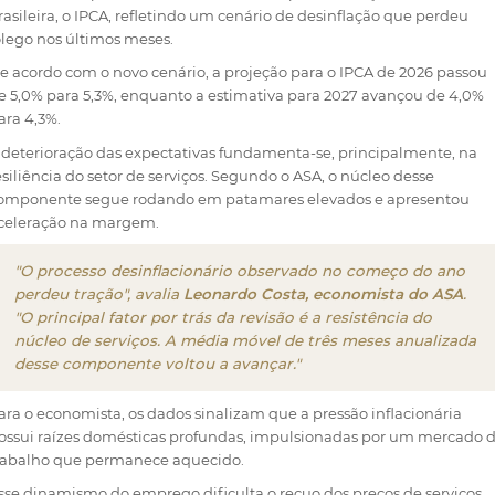
rasileira, o IPCA, refletindo um cenário de desinflação que perdeu
ôlego nos últimos meses.
e acordo com o novo cenário, a projeção para o IPCA de 2026 passou
e 5,0% para 5,3%, enquanto a estimativa para 2027 avançou de 4,0%
ara 4,3%.
 deterioração das expectativas fundamenta-se, principalmente, na
esiliência do setor de serviços. Segundo o ASA, o núcleo desse
omponente segue rodando em patamares elevados e apresentou
celeração na margem.
"O processo desinflacionário observado no começo do ano
perdeu tração", avalia
Leonardo Costa, economista do ASA
.
"O principal fator por trás da revisão é a resistência do
núcleo de serviços. A média móvel de três meses anualizada
desse componente voltou a avançar."
ara o economista, os dados sinalizam que a pressão inflacionária
ossui raízes domésticas profundas, impulsionadas por um mercado 
rabalho que permanece aquecido.
sse dinamismo do emprego dificulta o recuo dos preços de serviços,