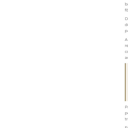
b
f
D
d
p
A
r
c
a
P
p
t
E