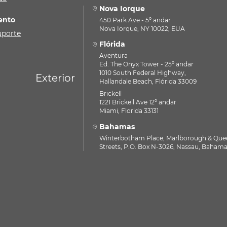
Nova Iorque
ento
450 Park Ave - 5º andar
Nova Iorque, NY 10022, EUA
uporte
Flórida
Aventura
Ed. The Onyx Tower - 25º andar
1010 South Federal Highway,
Exterior
Hallandale Beach, Flórida 33009
Brickell
1221 Brickell Ave 12º andar
Miami, Florida 33131
Bahamas
Winterbotham Place, Marlborough & Que
Streets, P.O. Box N-3026, Nassau, Baham