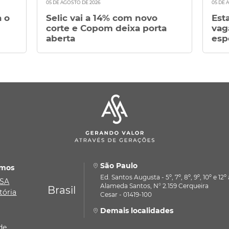
05 DE AGOSTO DE 2026
05 DE 
a o
Selic vai a 14% com novo
Est
corte e Copom deixa porta
vag
aberta
esp
São Paulo
mos
Ed. Santos Augusta - 5º, 7º, 8º, 9º, 10º e 12
ASA
Alameda Santos, N° 2.159 Cerqueira
Brasil
tória
Cesar - 01419-100
Demais localidades
de