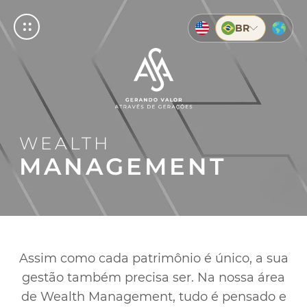
BR
BUSCAR
© 2026 ASA
ASA
MPRESAS
RIVATE
NVESTMENTS
Empresas
o que a sua empresa precisa para crescer
gado em evolução
 ágil e moderno
Private
WEALTH
mentos
g
Investments
MANAGEMENT
ntos
g
mentos
Quem somos
Sobre o ASA
ça
timos
timos
Nossa História
timos
dos
dos
Assim como cada patrimônio é único, a sua
Conteúdos
mentos
gestão também precisa ser. Na nossa área
Central de Conteúdos
de Wealth Management, tudo é pensado e