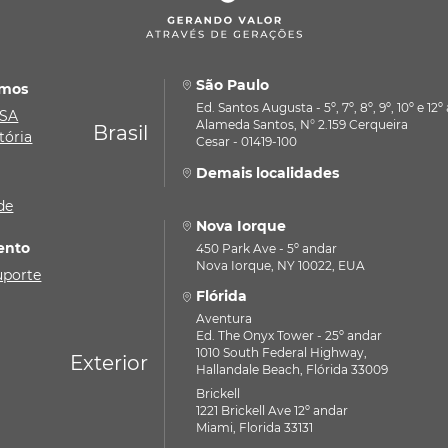
São Paulo
mos
Ed. Santos Augusta - 5º, 7º, 8º, 9º, 10º e 12
ASA
Alameda Santos, N° 2.159 Cerqueira
Brasil
tória
Cesar - 01419-100
Demais localidades
de
Nova Iorque
ento
450 Park Ave - 5º andar
Nova Iorque, NY 10022, EUA
uporte
Flórida
Aventura
Ed. The Onyx Tower - 25º andar
1010 South Federal Highway,
Exterior
Hallandale Beach, Flórida 33009
Brickell
1221 Brickell Ave 12º andar
Miami, Florida 33131