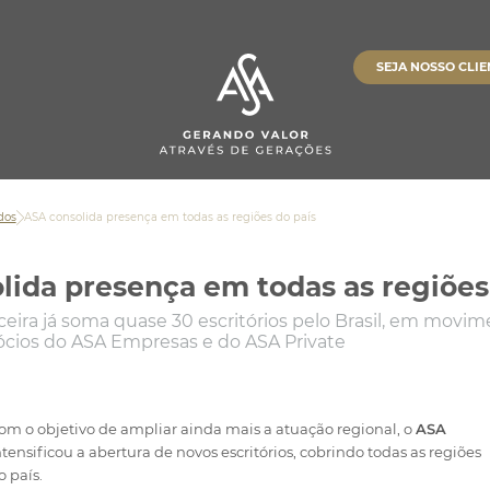
Conta
Investimentos
Banking
ents
SEJA NOSSO CLIE
Pagamentos
Banking
Investimentos
Cobrança
Empréstimos
Empréstimos
 ASA
Empréstimos
stória
Ver Todos
Ver Todos
Investimentos
dos
ASA consolida presença em todas as regiões do país
 de Conteúdos
Ver Todos
lida presença em todas as regiões
nceira já soma quase 30 escritórios pelo Brasil, em movi
suporte
ócios do ASA Empresas e do ASA Private
om o objetivo de ampliar ainda mais a atuação regional, o
ASA
ntensificou a abertura de novos escritórios, cobrindo todas as regiões
o país.