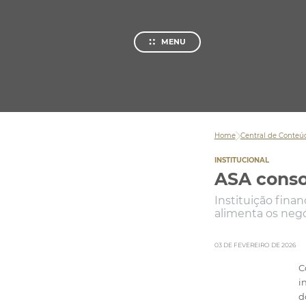
Private
Investm
MENU
Quem somos
Sobre o
Nossa Hi
Home
Central de Conteú
Conteúdos
Central
INSTITUCIONAL
ASA conso
Atendimento
Instituição fina
Ajuda e 
alimenta os neg
03 DE FEVEREIRO DE 2026
C
i
d