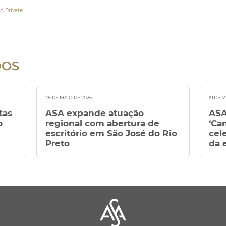
A Private
DOS
28 DE MAIO DE 2026
19 DE 
tas
ASA expande atuação
ASA
o
regional com abertura de
‘Ca
escritório em São José do Rio
cel
Preto
da 