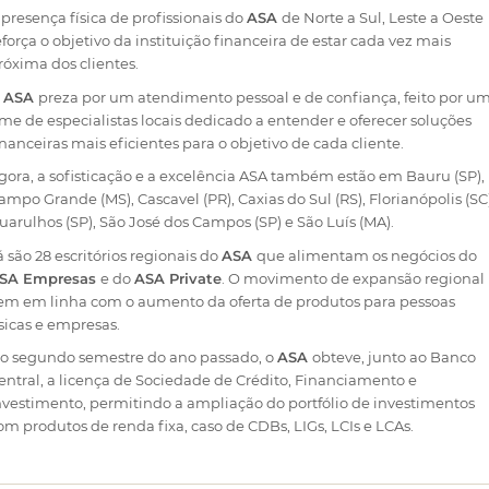
 presença física de profissionais do
ASA
de Norte a Sul, Leste a Oeste
eforça o objetivo da instituição financeira de estar cada vez mais
róxima dos clientes.
O
ASA
preza por um atendimento pessoal e de confiança, feito por u
ime de especialistas locais dedicado a entender e oferecer soluções
inanceiras mais eficientes para o objetivo de cada cliente.
gora, a sofisticação e a excelência ASA também estão em Bauru (SP),
ampo Grande (MS), Cascavel (PR), Caxias do Sul (RS), Florianópolis (SC)
uarulhos (SP), São José dos Campos (SP) e São Luís (MA).
á são 28 escritórios regionais do
ASA
que alimentam os negócios do
SA Empresas
e do
ASA Private
. O movimento de expansão regional
em em linha com o aumento da oferta de produtos para pessoas
ísicas e empresas.
o segundo semestre do ano passado, o
ASA
obteve, junto ao Banco
entral, a licença de Sociedade de Crédito, Financiamento e
nvestimento, permitindo a ampliação do portfólio de investimentos
om produtos de renda fixa, caso de CDBs, LIGs, LCIs e LCAs.