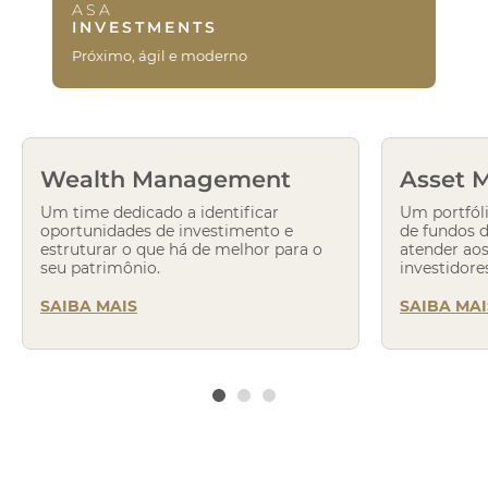
ASA
INVESTMENTS
Próximo, ágil e moderno
Wealth Management
Asset 
Um time dedicado a identificar
Um portfóli
oportunidades de investimento e
de fundos 
estruturar o que há de melhor para o
atender aos
seu patrimônio.
investidore
SAIBA MAIS
SAIBA MAI