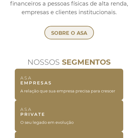
dos
Atendimento
financeiros a pessoas físicas de alta renda,
empresas e clientes institucionais.
Ajuda e suporte
SOBRE O ASA
NOSSOS
SEGMENTOS
ASA
EMPRESAS
A relação que sua empresa precisa para crescer
ASA
PRIVATE
O seu legado em evolução